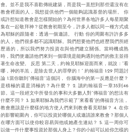
會。並不是我不喜歡傳統建築，而是我一直想到那些還沒有在
教會裡面的人，我想提供他們一個能夠認識基督的場所。 你
或許想知道教會是怎樣開始的？為何世界各地許多人每星期聚
集在一起敬拜神？從教會初期至今，許多人都以同一種方式成
為耶穌的跟隨者：透過一個邀請。 行動 你的周圍有許許多多
的人，他們很多都不認識耶穌。我們想要他們也經歷我們所經
歷過的，所以我們努力投資在與他們建立關係。當時機成熟
時，我們便邀請他們來到一個環境是能夠遇到他們的救主並得
著生命改變。 反思 第二天，約翰見耶穌迎面而來，就說：“看
哪，神的羊羔，是除去世人的罪孽的！” 約翰福音 1:29 問題討
論 1.當你聽到“傳福音”這個詞， 你腦海中的第一反應是什麼？
是積極的還是消極的？為什麼？ 2. 讀約翰福音一章35到46
節。這一段經文中所發生的事和大多數人對“傳福音”的想法有
什麼不同？ 3. 如果耶穌為我們示範了“來看看”的傳福音方法，
教會應該是什麼樣的地方使人們來到教會看見耶穌？ 4. 在你
的影響範圍內，你可以投資於哪個人或邀請誰來教會？那個人
在哪方面可以使你較容易與他或她產生連結？ 5. 這一周你可
以做一件什麼事投資於那個人身上？你的小組可以給你怎樣的