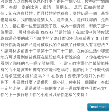
為教會的肢體你可以做四件事：參與一個小組，侍奉於一個團
隊，奉獻一定的比例，邀請一個朋友。 反思 正如身體是一
個，卻有許多肢體，而且肢體雖然很多，身體仍是一個；基督
也是這樣。我們無論是猶太人，是希臘人，是作奴隸的，是自
由的，都在那一位聖靈裡受了洗，成為一個身體，都飲了那一
位聖靈。 哥林多前書 12:12-13 問題討論 1. 在生活中何時你認
為你是必要的或不可缺少的？為什麼你有這種感覺？ 2 什麼
時候你認為你自己是可被取代的？你做了什麼讓人有這想法？
3. 讀哥林多前書十二章第十二到二十二節。在你的生活中哪些
地方可以看到使徒保羅在這段信息中所說的合一？你在教會中
看到了那樣的合一嗎？請解釋。 4. 當人們注重他們希望能擁
有的而不是實際所擁有的才能和恩賜時，他們付上了什麼代價
去尋求這些才能和恩賜？ 5. 在教會中要發揮你最好的作用，
你下一步要做什麼？是參與一個小組，侍奉於一個團隊，奉獻
一定的比例，還是邀請一個朋友？這一週你要做些什麼來實行
你的下一步行動？你的小組可以給你怎樣的支持？