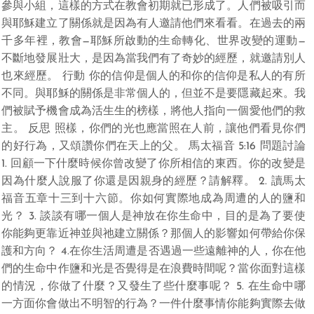
參與小組，這樣的方式在教會初期就已形成了。人們被吸引而
與耶穌建立了關係就是因為有人邀請他們來看看。在過去的兩
千多年裡，教會—耶穌所啟動的生命轉化、世界改變的運動—
不斷地發展壯大，是因為當我們有了奇妙的經歷，就邀請別人
也來經歷。 行動 你的信仰是個人的和你的信仰是私人的有所
不同。與耶穌的關係是非常個人的，但並不是要隱藏起來。我
們被賦予機會成為活生生的榜樣，將他人指向一個愛他們的救
主。 反思 照樣，你們的光也應當照在人前，讓他們看見你們
的好行為，又頌讚你們在天上的父。 馬太福音 5:16 問題討論
1. 回顧一下什麼時候你曾改變了你所相信的東西。你的改變是
因為什麼人說服了你還是因親身的經歷？請解釋。 2. 讀馬太
福音五章十三到十六節。你如何實際地成為周遭的人的鹽和
光？ 3. 談談有哪一個人是神放在你生命中，目的是為了要使
你能夠更靠近神並與祂建立關係？那個人的影響如何帶給你保
護和方向？ 4.在你生活周遭是否遇過一些遠離神的人，你在他
們的生命中作鹽和光是否覺得是在浪費時間呢？當你面對這樣
的情況，你做了什麼？又發生了些什麼事呢？ 5. 在生命中哪
一方面你會做出不明智的行為？一件什麼事情你能夠實際去做