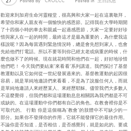
27
Posted by
CROLCC
Posted in
主日訊息
歡迎來到加府生命河靈糧堂，很高興和大家一起在這裏敬拜，
希望你和家人親友有一個愉快的感恩節。記得我在大學時期開
了十四個小時的車去和親戚一起過感恩節，大家一定要好好珍
惜與家人在一起的時間，最終這才是最為重要的，為什麼我這
樣說呢？因為每當遇到緊急情況時，總是會先想到家人，也會
先給他們打電話。所以不要等到你已經太老或病重的時候，什
麼也做不了的時候。現在就花時間和他們在一起，好好地珍惜
他們吧！ 今天我們要結束“來看看”系列講道。我們探討了基督
教運動以及它如何從一世紀發展過來的。基督教運動的起因很
容易，就是單純地邀請們來看看，不是為了說服任何人，而就
是單純地邀請人來經歷某人、來經歷耶穌。儘管我們大多數人
不這麼覺得，但我們都和這場運動息息相關因為我們都是不可
或缺的。在這場運動中你們都有自己的角色。在教會裡你是不
可取代的。 行動 你是這個稱為“教會”的肢體中不可缺少的一
部分。如果你不發揮你的作用，它就不能發揮它的最佳作用。
不論你是否知道，是否相信，是否感覺到，就是如此的。要成