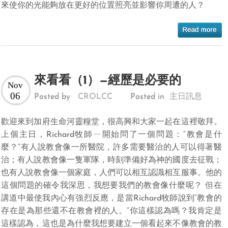
來使你的光能夠放在更好的位置照亮並影響你周遭的人？
來看看（1）—經歷是必要的
Nov
06
Posted by
CROLCC
Posted in
主日訊息
歡迎來到加府生命河靈糧堂，很高興和大家一起在這裡敬拜。
上個主日，Richard牧師ㄧ開始問了一個問題：“教會是什
麼？”有人說教會像一所醫院，許多需要醫治的人可以得著醫
治；有人說教會像一隻軍隊，時刻準備好為神的國度去征戰；
也有人說教會像一個家庭，人們可以相互認識相互服事。他的
這個問題的確令我深思，我想要我們的教會像什麼呢？ 但在
講道中最使我內心有強烈反應，是當Richard牧師說到“教會的
存在是為那些還不在教會裡的人。”你這樣認為嗎？我肯定是
這樣認為，這也是為什麼我想要建立一個看起來不像教會的教