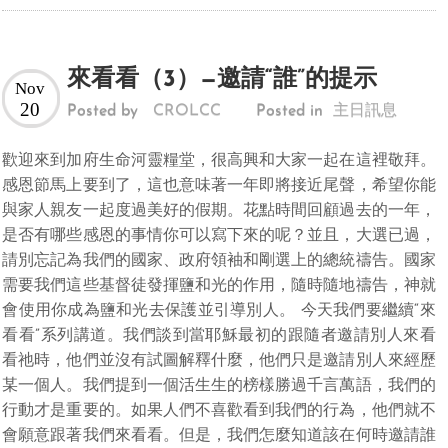
來看看（3）—邀請“誰”的提示
Nov
20
Posted by
CROLCC
Posted in
主日訊息
歡迎來到加府生命河靈糧堂，很高興和大家一起在這裡敬拜。
感恩節馬上要到了，這也意味著一年即將接近尾聲，希望你能
與家人親友一起度過美好的假期。花點時間回顧過去的一年，
是否有哪些感恩的事情你可以寫下來的呢？並且，大選已過，
請別忘記為我們的國家、政府領袖和剛選上的總統禱告。國家
需要我們這些基督徒發揮鹽和光的作用，隨時隨地禱告，神就
會使用你成為鹽和光去保護並引導別人。 今天我們要繼續“來
看看”系列講道。我們談到當耶穌最初的跟隨者邀請別人來看
看祂時，他們並沒有試圖解釋什麼，他們只是邀請別人來經歷
某一個人。我們提到一個活生生的榜樣勝過千言萬語，我們的
行動才是重要的。如果人們不喜歡看到我們的行為，他們就不
會願意跟著我們來看看。但是，我們怎麼知道該在何時邀請誰