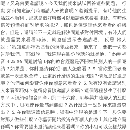
呢？又為何要邀請呢？今天我們就來試試回答這些問題。 行
動 如何知道該何時邀請人來教會呢？遵循提示。有時他的生
活並不順利，那就是個好時機可以邀請他來看看耶穌。有時他
還沒預備好面對所處的境況，那也是個邀請他來看看的好機
會。但是，邀請並不一定就是解決問題或對付困境，有時人們
就是需要來看看耶穌。就遵循提示去邀請吧。 反思 婦人
說：“我知道那稱為基督的彌賽亞要來；他來了，要把一切都
告訴我們。”耶穌說：“我這現在跟你說話的就是他。” 約翰福
音 4:25-26 問題討論 1.你的教會經歷是否開始於別人的一個邀
請？如果是，你對邀請你的那個人怎麼看？ 2. 當你重回教會
或第一次進教會時，正處於什麼樣的生活狀態？情況是好還是
壞？他們如何影響你使你願意來看看？ 3. 你有沒有邀請過別
人來看看耶穌？值得你冒險邀請人來嗎？這個過程發生了什麼
事？ 4.讀約翰福音四章四到二十六節。耶穌與井邊婦人的互動
方式中，哪裡使你最感到觸動？為什麼這一點對你來說最突
出？ 5. 在你聽這篇信息時，腦海中浮現的是誰？下一步你要
對那人做些什麼？你需要開始投資在那個人的身上與他建立關
係嗎？你需要提出邀請讓他來看看嗎？你的小組可以怎樣鼓勵