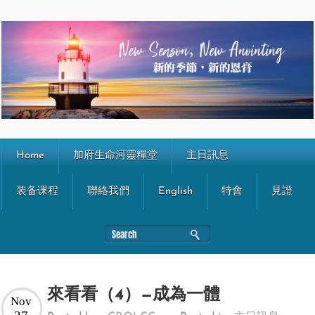
Home
加府生命河靈糧堂
主日訊息
装备课程
聯絡我們
English
特會
見證
來看看（4）—成為一體
Nov