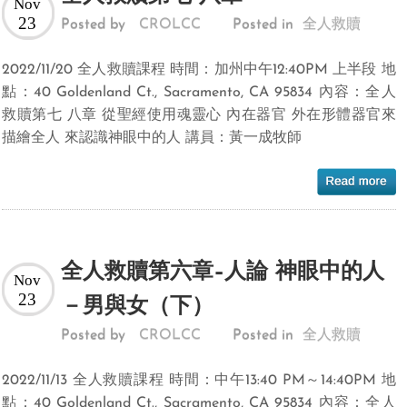
Nov
23
Posted by
CROLCC
Posted in
全人救贖
2022/11/20 全人救贖課程 時間：加州中午12:40PM 上半段 地
點：40 Goldenland Ct., Sacramento, CA 95834 內容：全人
救贖第七 八章 從聖經使用魂靈心 內在器官 外在形體器官來
描繪全人 來認識神眼中的人 講員：黃一成牧師
全人救贖第六章–人論 神眼中的人
Nov
23
－男與女（下）
Posted by
CROLCC
Posted in
全人救贖
2022/11/13 全人救贖課程 時間：中午13:40 PM～14:40PM 地
點：40 Goldenland Ct., Sacramento, CA 95834 內容：全人