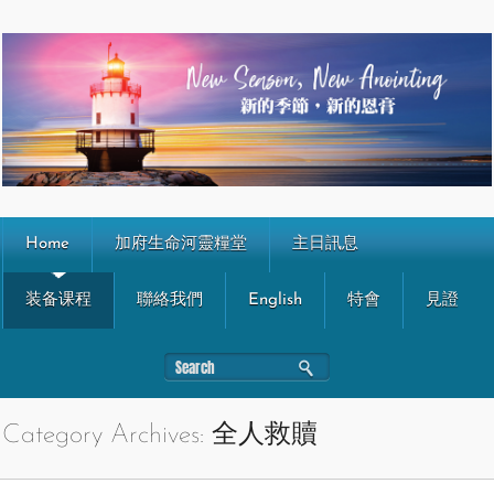
Home
加府生命河靈糧堂
主日訊息
装备课程
聯絡我們
English
特會
見證
Category Archives: 全人救贖