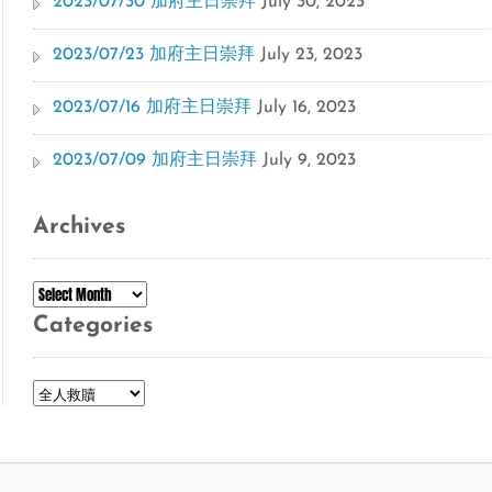
2023/07/30 加府主日崇拜
July 30, 2023
2023/07/23 加府主日崇拜
July 23, 2023
2023/07/16 加府主日崇拜
July 16, 2023
2023/07/09 加府主日崇拜
July 9, 2023
Archives
Archives
Categories
Categories