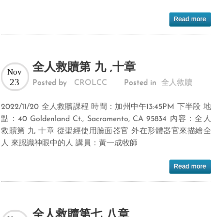
全人救贖第 九 ,十章
Nov
23
Posted by
CROLCC
Posted in
全人救贖
2022/11/20 全人救贖課程 時間：加州中午13:45PM 下半段 地
點：40 Goldenland Ct., Sacramento, CA 95834 內容：全人
救贖第 九 十章 從聖經使用臉面器官 外在形體器官來描繪全
人 來認識神眼中的人 講員：黃一成牧師
全人救贖第七 八章