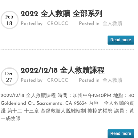
2022 全人救贖 全部系列
Feb
18
Posted by
CROLCC
Posted in
全人救贖
2022/12/18 全人救贖課程
Dec
27
Posted by
CROLCC
Posted in
全人救贖
2022/12/18 全人救贖課程 時間：加州中午12:40PM 地點：40
Goldenland Ct., Sacramento, CA 95834 內容：全人救贖的實
踐 第十二 十三章 基督救贖人脫離轄制 擄掠的權勢 講員：黃
一成牧師