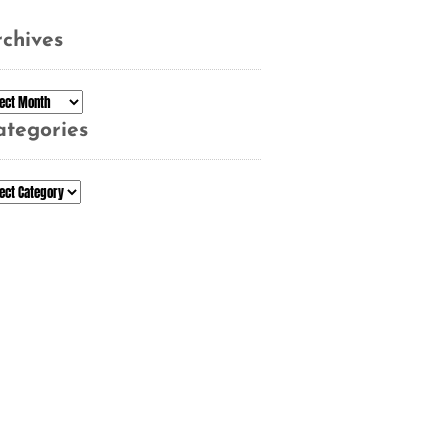
chives
chives
ategories
tegories