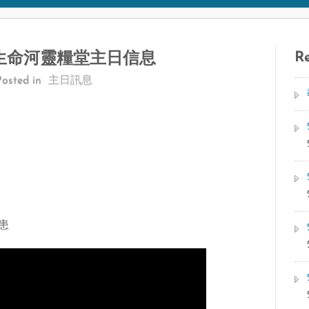
Re
 加府生命河靈糧堂主日信息
Posted in
主日訊息
患