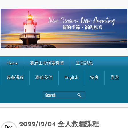
Home
加府生命河靈糧堂
主日訊息
装备课程
聯絡我們
English
特會
見證
2022/12/04 全人救贖課程
Dec