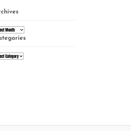
chives
chives
ategories
tegories