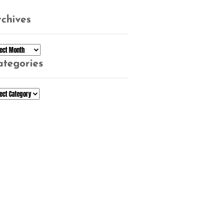
chives
chives
ategories
tegories