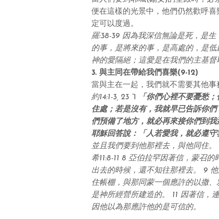
便在這樣的光景中，他們仍然歡呼喜
定可以
度
過。
羅:38-39
因
為我
深
信
無
論是
死
，是生
的事，是
將
來的事，是
高處
的，是
低
神的
愛隔絕
；這
愛
是在我們的主基督
3.
與主
同在
帶給
我們喜樂
(9-12)
當與主在一起，
我們就不
需
要
其
他事
約
14:1-3,
2
3
“
1
「
你們心裡不要
憂愁
；
住
處
；
若
是
沒
有，我就
早已
告
訴
你們
們
預備
了地
方
，就必再來
接
你們到我
耶穌
回答說
：
「
人
若愛
我，就必
遵守
並且我們要到他
那
裡
去
，與他同住。
希11:8-11 8 亞伯
拉
罕因
著信，蒙
召
的
出
去
的時候，
還
不知
往那
裡
去
。
9 他
住
帳棚
，與
那
同蒙一
個應許
的以
撒
、
是神所經
營
所建造的。
11 因
著信，
因
他以為
那應許
他的是可信的。