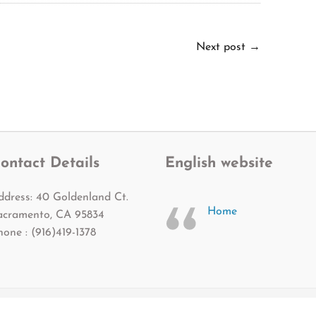
Next post
→
ontact Details
English website
ddress: 40 Goldenland Ct.
Home
acramento, CA 95834
hone : (916)419-1378