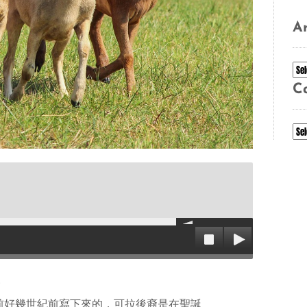
Ar
Ar
C
Ca
篇
前好幾世紀前寫下來的
，
可拉後裔是在聖誕