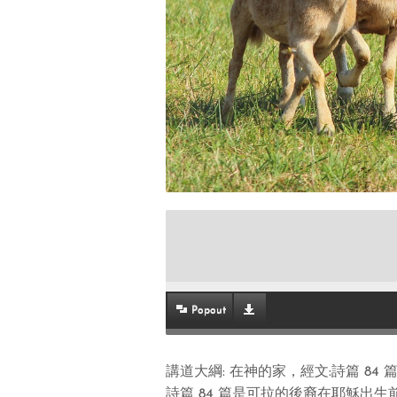
Popout
講道大綱
:
在神的家，經文
:
詩篇
84
詩篇
84
篇是可拉的後裔在耶穌出生