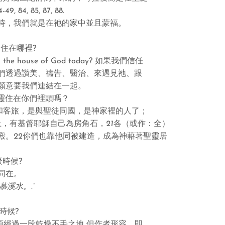
-49, 84, 85, 87, 88.
時，我們就是在祂的家中並且蒙福。
想住在哪裡
?
s the house of God today?
如果我們信任
們透過讚美、禱告、醫治、來遇見祂、跟
願意要我們連結在一起。
靈住在你們裡頭嗎？
和客旅，是與聖徒同國，是神家裡的人了；
上，有基督耶穌自己為房角石，
21
各（或作：全）
殿。
22
你們也靠他同被建造，成為神藉著聖靈居
麼時候
?
同在。
慕溪水。
.”
時候
?
須經過一段乾燥不毛之地 但作者形容，即