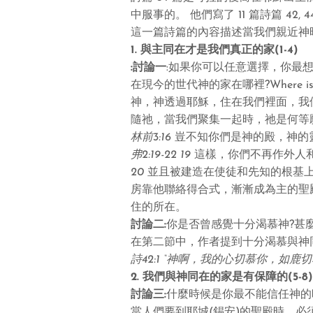
中服事的。 他們寫了
11
篇詩篇
42, 44
這一篇詩篇的內容描述當我們親近神
1.
與主同在才是我們真正的家
(1-4)
:
討論一
:
如果你可以任意選擇，你最
在現今的世代神的家在哪裡
?
Where i
神，神透過耶穌，住在我們裡面，我
隨祂，當我們聚集一起時，祂是何等
林前3:16
豈不知你們是神的殿，神的
弗2:19-22 19
這樣，你們不再作外人
20
並且被建造在使徒和先知的根基
房靠他聯絡得合式，漸漸成為主的聖
住的所在。
討論二
:
你是否曾感覺十分渴慕神
?
甚
在第
二
節中，作者提到十分渴慕與神
詩
42:
1
“
神啊，我的心切慕你，如鹿切
2.
我們與神同在的家是有保障的
(5-8)
討論三
:
什麼時候是你最不能信任神的
當人們要到耶城
(
錫安
)
的聖殿時，必