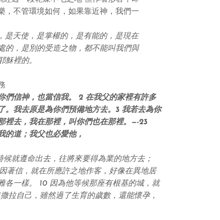
樂，不管環境如何，如果靠近神，我們一
，是
天
使，是
掌權
的，是有能的，是現在
處
的，是
別
的
受
造之
物
，
都
不能
叫
我們與
耶穌裡的。
務
你們信神，也當信我。
2
在我
父
的家
裡有
許
多
了。我
去原
是為你們
預備
地
方去
。
3
我
若去
為你
那
裡
去
，我在
那
裡，
叫
你們
也在
那
裡。
—-23
我的道；我
父
也必
愛
他
，
時候就
遵
命出
去
，
往將
來要得為
業
的地
方去
；
因
著信，就在所
應許
之地作客，好像
在
異
地居
雅
各一樣。
10 因
為他等候
那座
有根基的城，就
連
撒
拉自己，
雖
然過了
生
育
的
歲數
，
還
能
懷孕
，