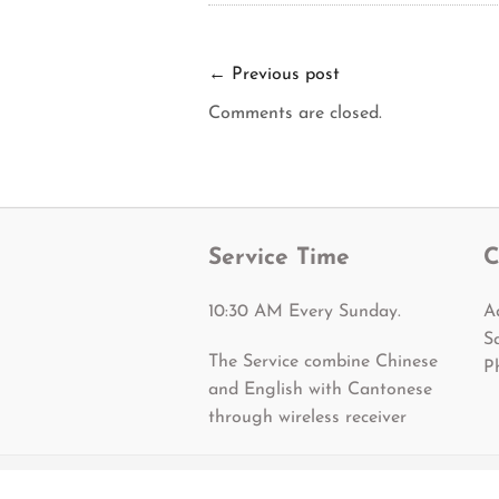
←
Previous post
Comments are closed.
Service Time
C
10:30 AM Every Sunday.
A
S
The Service combine Chinese
P
and English with Cantonese
through wireless receiver