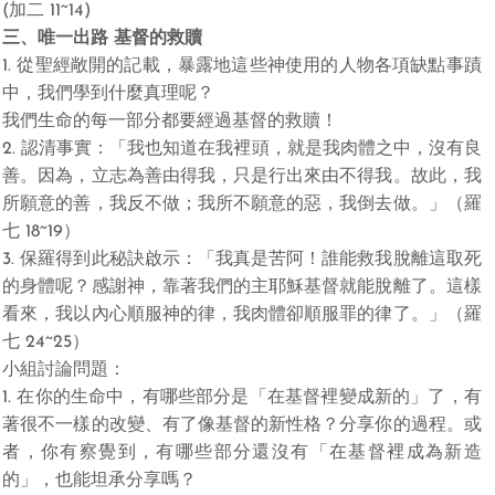
(加二 11~14)
三、唯一出路 基督的救贖
1. 從聖經敞開的記載，暴露地這些神使用的人物各項缺點事蹟
中，我們學到什麼真理呢？
我們生命的每一部分都要經過基督的救贖！
2. 認清事實：「我也知道在我裡頭，就是我肉體之中，沒有良
善。因為，立志為善由得我，只是行出來由不得我。故此，我
所願意的善，我反不做；我所不願意的惡，我倒去做。」（羅
七 18~19）
3. 保羅得到此秘訣啟示：「我真是苦阿！誰能救我脫離這取死
的身體呢？感謝神，靠著我們的主耶穌基督就能脫離了。這樣
看來，我以內心順服神的律，我肉體卻順服罪的律了。」（羅
七 24~25）
小組討論問題：
1. 在你的生命中，有哪些部分是「在基督裡變成新的」了，有
著很不一樣的改變、有了像基督的新性格？分享你的過程。或
者，你有察覺到，有哪些部分還沒有「在基督裡成為新造
的」，也能坦承分享嗎？