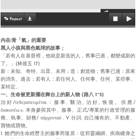
Popout
內在:骨「氣」的重要
黑人小孩與黑色氣球的故事；
「若有人在基督裡，他就是新造的人，舊事已過，都變成新的
了。」(林後五 17)
新：未知、奇特、出眾、未用；造：創造物；舊事已過：原來
的消失、過去；若有人：若任何人、任何事、任何、某些事、
某特定…
一、生命被更新擺在舞台上的新人物 (路八 1~3)
治好/τεθεραπευμέναι：服事, 醫治, 治好, 恢復。供應/
διακονέω.v. 本身參與其中、服事、正式/專業的行政管理的服
務、執事。財務/ πάρχονταὑ . V 分詞. 自己擁有的、不動產、
寶物或寶物。
1. 她們的生命經歷主的服事而復原：從邪靈綑綁、疾病纏身之