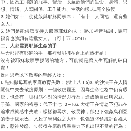
中，因為主耶穌的服事、醫治，以至於他們的生命、身體、思
想、情緒、人際關係、工作能力、生活的樣式…完全恢復
2. 她們如十二使徒般與耶穌同事奉：「有十二人同祂、還有些
女人」！
3. 她們是能供應支持與服事耶穌的人： 路加福音強調，馬可
福音也強調有這批女人。（可十五 40~41）
二、人都需要耶穌生命的手
生命那裡有耶穌的手，那裡就能擺在台上的藝術品！
沒有被耶穌救贖手摸過的地方，可能就是讓人生瓦解的破口
處！
反向思考以下敬虔的聖經人物：
1. 先知撒母耳的家庭教育失敗：(撒上八 1-5)2. 約沙法王在人情
關係中失去敬虔原則：一個敬虔國王，因為生命性格中仍有瑕
疵，也會有「哪根筋不對的情況與行為」造成他自己與家庭、
子孫、國家的禍患：代下十七 12～183. 大衛王在情慾下犯罪在
追求成就感中失敗：樣樣都尋求、敬畏神，卻犯下強姦烏利亞
的妻子拔示巴、又殺了烏利亞之大罪；也強迫將領統計百姓人
數，惹神發怒。4. 彼得在宗教標準壓力下也出現不當的行為：