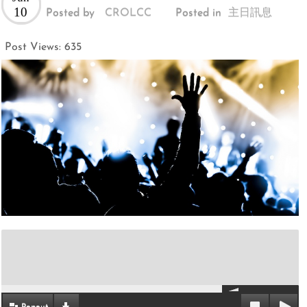
10
Posted by
CROLCC
Posted in
主日訊息
Post Views:
635