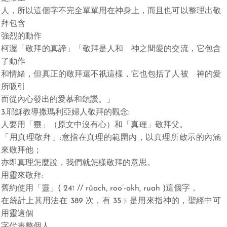
人，所以這個字不完全單單用在神身上，而且也可以整理出敬
拜包含
強烈的動作
柯渥「敬拜的真諦」
「敬拜是人和 神之間愛的交流，它包含
了動作
和情緒，但真正的敬拜還不祇這樣，它也包括了人被 神的愛
所吸引
而從內心發出的愛慕和頌讚。」
3.
耶穌教導撒瑪利亞婦人敬拜的觀念
:
人要用「靈」（原文中沒有心）和「真理」敬拜父。
「用真理敬拜」
:
意指在真理的範圍內，以真理所啟示的內涵
來敬拜他；
亦即真理怎麼說，我們就怎樣敬拜的意思。
用靈來敬拜
:
舊約使用「靈」
(
2ו4
// rûach, roo’-akh, ruah )
這個字，
在統計上其用法在
389
次，有
35
﹪
是用來指神的，聖經中可
用靈這個
字代表整個人。