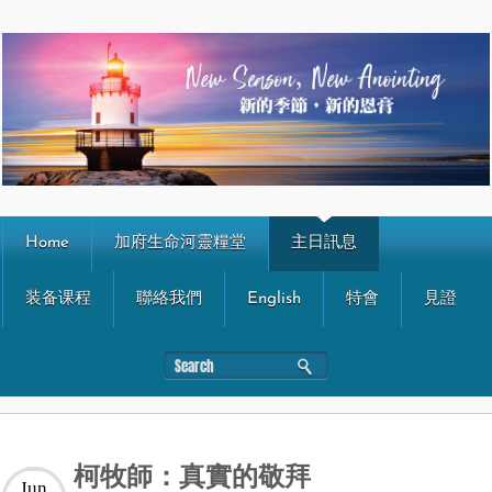
Home
加府生命河靈糧堂
主日訊息
装备课程
聯絡我們
English
特會
見證
柯牧師：真實的敬拜
Jun