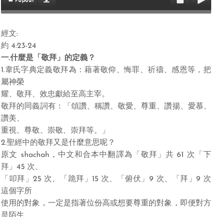
Popout
經文
:
約
4:23-24
一
.
什麼是「敬拜」的定義？
1.
韋氏字典定義敬拜為：
藉著敬仰、悔罪、祈禱、感恩等，把
屬神榮
耀、敬拜、效忠獻給至高主宰。
敬
拜的同
義詞有：「頌讚、稱讚、敬愛、尊重、讚揚、愛慕、
讚美、
重視、尊敬、崇敬、崇拜等。」
2.
聖經中的敬拜又是什麼意思呢？
原文
shachah
，中文和合本中翻譯為「敬拜」共
61
次「下
拜」
45
次、
「叩拜」
25
次、「跪拜」
15
次、「俯伏」
9
次、「拜」
9
次
這個字所
使用的對象，一定是指著位份高或想要尊重的對象，即便對方
是陌生