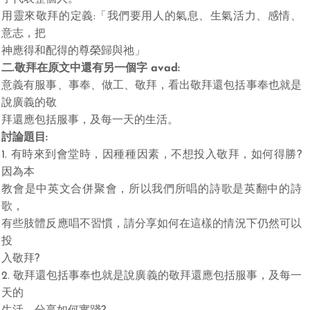
用靈來敬拜的定義
:
「我們要用人的氣息、生氣活力、感情、
意志，把
神應得和配得的尊榮歸與祂」
二
.
敬拜在原文中還有另一個字
avad:
意義有服事、事奉、做工、敬拜，看出敬拜還包括事奉也就是
說廣義的敬
拜還應包括服事，及每一天的生活。
討論題目
:
1.
有時來
到
會堂時，
因種種因素
，不想
投
入敬拜，
如何
得
勝
?
因
為本
教會是中英文合
併
聚會，所以我們所
唱
的
詩歌
是英翻中的
詩
歌
，
有
些肢體反
應
唱
不
習慣
，
請分享如何
在這樣的情
況
下
仍然
可以
投
入敬拜
?
2.
敬拜還包括事奉也就是說廣義的敬拜還應包括服事，及每一
天的