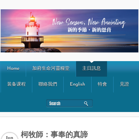
Home
加府生命河靈糧堂
主日訊息
装备课程
聯絡我們
English
特會
見證
柯牧師：事奉的真諦
Jun