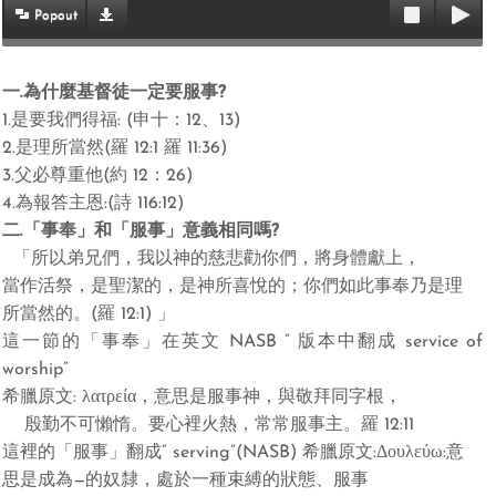
Popout
一
.
為什麼基督徒一定要服事
?
1.
是要我們得福
: (
申十：
12
、
13)
2.
是理所當然
(
羅
12:1
羅
11:36)
3.
父必尊重他
(
約
12
：
26)
4.
為報答主恩
:
(
詩
116:12)
二
.
「事奉」和「服事」意義相同嗎
?
「所以弟兄們，我以神的慈悲勸你們，將身體獻上，
當作活祭，是聖潔的，是神所喜悅的；你們如此事奉乃是理
所當然的。
(
羅
12:1)
」
這一節的「事奉」在英文
NASB
”
版本中翻成 service of
worship”
希臘原文
: λατρεία
，
意思是服事神，與敬拜同字根，
殷勤不可懶惰。要心裡火熱，常常服事主。
羅
12:11
這裡的「服事」翻成”
serving”(NASB)
希臘原文
:Δουλεύω:
意
思是成為
—
的奴隸，處於一種束縛的狀態、服事