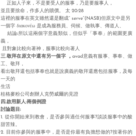
正如人子來，不是要受人的服事，乃是要服事人，
並且要捨命，作多人的贖價。
太
20:28
這裡的服事在英文雖然還是翻成”
serve”(NASB)
但
原文中是另
一個字
διακονέω
是成為服務員、伺候、做執事、傳道人、
結論
:
所以這兩個字意義類似，但似乎「事奉」的範圍更廣
義，
且對象比較向著神，服事比較向著人
三
.
敬拜在原文中還有另一個字
，
avad
意義有服事、事奉、做
工、敬拜，
看出敬拜還包括事奉也就是說廣義的敬拜還應包括服事，及每
一天的
生活
桂格麥粉公司創辦人克勞威爾的見證
四
.
啟
用新人
:
兩個例證
討論題目
:
1.
從你開始來到教會，是否參與過任何服事
?
談談服事中的酸
甜苦辣。
2.
目前你參與的服事中，是否是你最有負擔想做的
?
按著你的