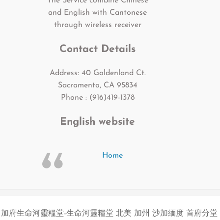
The Service combine Chinese
and English with Cantonese
through wireless receiver
Contact Details
Address: 40 Goldenland Ct.
Sacramento, CA 95834
Phone : (916)419-1378
English website
Home
加府生命河靈糧堂-生命河靈糧堂 北美 加州 沙加緬度 首府分堂