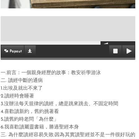
Popout
一.前言：一個親身經歷的故事：教安祈學游泳
二. 讀經中斷的通病
1.出埃及就出不來了
2.讀經時會睡著
3.沒辦法每天規律的讀經，總是跳來跳去、不固定時間
4.喜歡讀新約，舊約挑著看
5.讀舊約時老問「為什麼」
6.我喜歡讀屬靈書籍，勝過聖經本身
三. 為什麼讀經容易失敗:因為其實讀聖經並不是一件很好玩的