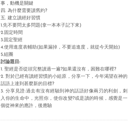
事，動機是關鍵
四. 為什麼需要讀舊約?
五. 建立讀經好習慣
1.先不要問太多問題(拿一本本子記下來)
2.固定時間
3.固定聖經
4.使用進度表輔助(如果漏掉，不要追進度，就從今天開始)
5.組團
討論題目:
1. 聖經是否從頭完整讀過一遍?如果還沒有，困難在哪裡?
2. 對於已經有讀經習慣的小組原，分享一下，今年渴望在神的
話語上達到甚麼新的目標?
3. 分享見證:過去有沒有經驗到神的話語好像兩刃的利劍，刺
入你的生命中，光照你，使你改變?或是讀的時候，感覺是一
個從神來的應許，後應驗