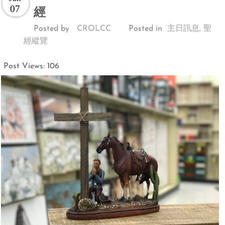
07
經
Posted by
CROLCC
Posted in
主日訊息
,
聖
經縱覽
Post Views:
106