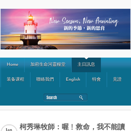
Home
加府生命河靈糧堂
主日訊息
装备课程
聯絡我們
English
特會
見證
柯秀琳牧師：喔﹗救命，我不能讀
Jan