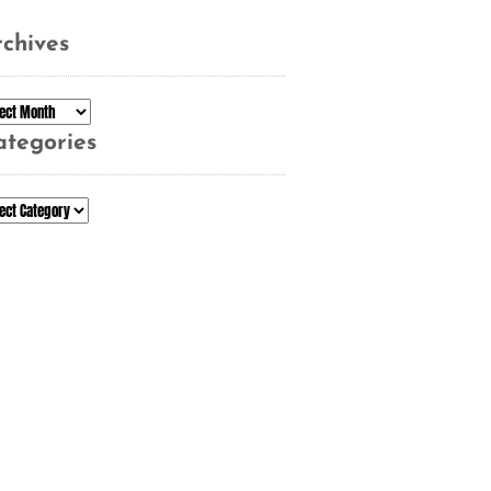
chives
chives
ategories
tegories