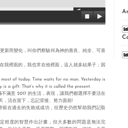
Ar
Ar
C
要心意更新而變化，叫你們察驗何為神的善良、純全、可喜
Ca
子。常在我裡面的，我也常在他裡面，這人就多結果子；因
most of today. Time waits for no man. Yesterday is
is a gift. That’s why it is called the present.
管你覺得你滿不滿意 2017 的生活，表現，讓我們都選擇不要活在
天，活在當下，忘記背後、努力面前!
要停留在過去的失敗或成功，但歷史仍然幫助我們記取
一定程度的智慧作出計畫，但大多數的問題是無法完