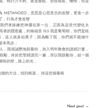
主義、執行力不夠、過度樂觀、習慣拖延、懶惰，你是
為 METANOEO，意思是心思意念的改變，更進一步
了，行為才會改變
項我們來操練把神擺在第一位，正因為這世代變化太
者的隱密處，約翰福音 15:5 我是葡萄樹，你們是枝
面，這人就多結果子；因為離了我，你們就不能做什
基本馬步：
遍的人，我很誠懇地鼓勵你，加入明年教會的讀經計畫，
鼓勵，終於把聖經讀完一遍，所以我鼓勵你，組一個
腳前的燈，路上的光，
救贖的方法，找到根源， 掉這挖個毒根
Next post
→