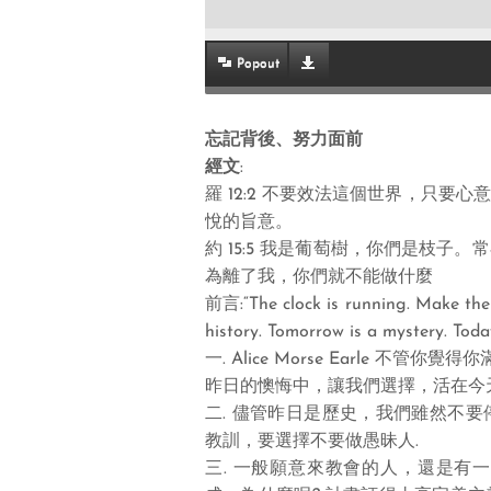
Popout
忘記背後、努力面前
經文
:
羅 12:2 不要效法這個世界，只
悅的旨意。
約 15:5 我是葡萄樹，你們是枝
為離了我，你們就不能做什麼
前言:“The clock is running. Make the 
history. Tomorrow is a mystery. Today 
一. Alice Morse Earle 不
昨日的懊悔中，讓我們選擇，活在今
二. 儘管昨日是歷史，我們雖然不
教訓，要選擇不要做愚昧人.
三. 一般願意來教會的人，還是有