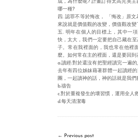
成，為什麼呢? 計畫訂得太高完美
哪一種?
四. 認罪不等於悔改， 「悔改」原文
來說就是價值觀的改變，價值觀改變
五. 明年在個人的目標上，其中一
快，太大，我們一定要把自己藏在至高
子。常在我裡面的，我也常在他裡
麼。如何常在主的裡面，還是要回到
a.讀經:對於還沒有把聖經讀完一
去年有四位姊妹藉著群體一起讀經的
團，一起讀神的話，神的話就是我們
b.禱告
c.對於重複發生的壞習慣，運用全人
d.每天清潔毒
←
Previous post