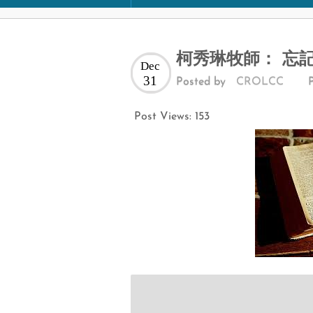
柯秀琳牧師： 忘
Dec
31
Posted by
CROLCC
Post Views:
153