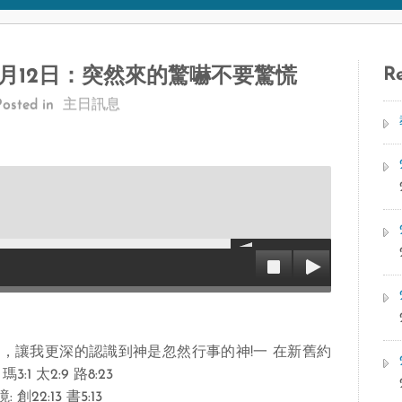
Re
11月12日：突然來的驚嚇不要驚慌
Posted in
主日訊息
，讓我更深的認識到神是忽然行事的神!一 在新舊約
 太2:9 路8:23
2:13 書5:13