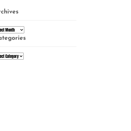
chives
chives
ategories
tegories