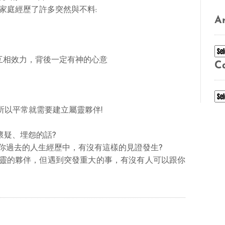
家庭經歷了許多突然與不料:
Ar
Ar
都互相效力，背後一定有神的心意
C
Ca
:所以平常就需要建立屬靈夥伴!
懷疑、埋怨的話?
在你過去的人生經歷中，有沒有這樣的見證發生?
有屬靈的夥伴，但遇到突發重大的事，有沒有人可以跟你