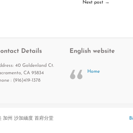
Next post
→
ontact Details
English website
ddress: 40 Goldenland Ct.
Home
acramento, CA 95834
hone : (916)419-1378
 加州 沙加緬度 首府分堂
B