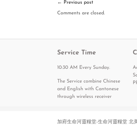
←
Previous post
Comments are closed.
Service Time
C
10:30 AM Every Sunday.
A
S
The Service combine Chinese
P
and English with Cantonese
through wireless receiver
加府生命河靈糧堂-生命河靈糧堂 北美