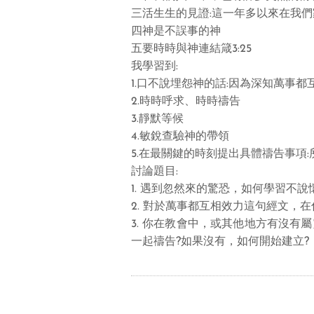
三活生生的見證:這一年多以來在我們
四神是不誤事的神
五要時時與神連結箴3:25
我學習到:
1.口不說埋怨神的話:因為深知萬事
2.時時呼求、時時禱告
3.靜默等候
4.敏銳查驗神的帶領
5.在最關鍵的時刻提出具體禱告事項
討論題目:
1. 遇到忽然來的驚恐，如何學習不說
2. 對於萬事都互相效力這句經文，
3. 你在教會中，或其他地方有沒
一起禱告?如果沒有，如何開始建立?