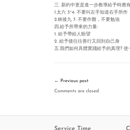
三. 新約中更是進一步教導給予時應有
1.太六 3~4: 不要叫左手知道右手所作
2.林後九 7: 不要作難，不要勉強
四.給予所帶來的力量:
1. 給予帶給人盼望
2. 給予後往往善行又回到自己身
五.我們如何具體實踐給予的真理? 使一:
←
Previous post
Comments are closed.
Service Time
C