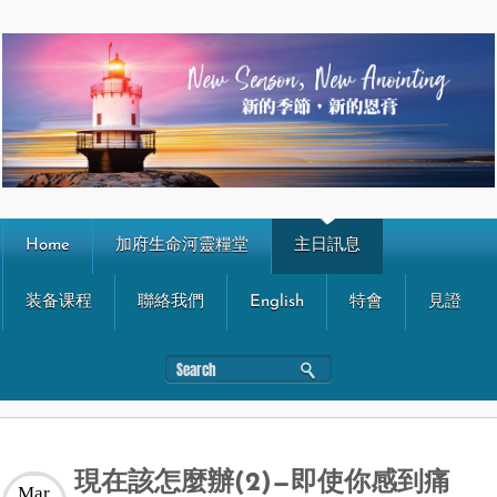
Home
加府生命河靈糧堂
主日訊息
装备课程
聯絡我們
English
特會
見證
現在該怎麼辦(2)—即使你感到痛
Mar