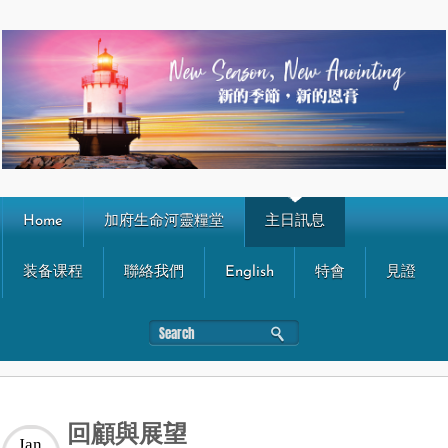
Home
加府生命河靈糧堂
主日訊息
装备课程
聯絡我們
English
特會
見證
回顧與展望
Jan