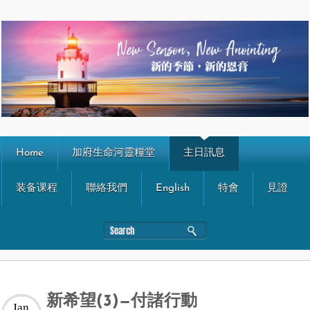
Home
加府生命河靈糧堂
主日訊息
装备课程
聯絡我們
English
特會
見證
新希望(3)—付諸行動
Jan