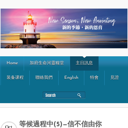
Home
加府生命河靈糧堂
主日訊息
装备课程
聯絡我們
English
特會
見證
等候過程中(5)—信不信由你
Oct