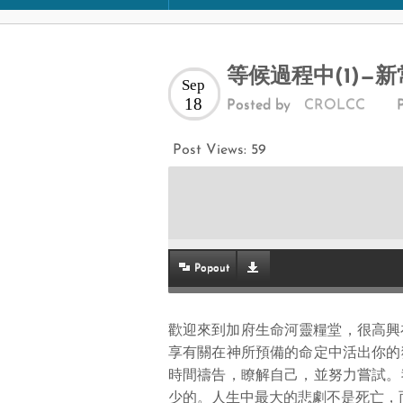
等候過程中(1)—
Sep
18
Posted by
CROLCC
Post Views:
59
Popout
歡迎來到加府生命河靈糧堂，很高興在
享有關在神所預備的命定中活出你的
時間禱告，瞭解自己，並努力嘗試。
少的。人生中最大的悲劇不是死亡，