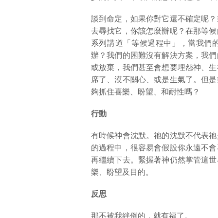
談到命定，如果你對它還不確定呢？
去尋找它，你該怎麼辦呢？在那等候
系列講道「等候過程中」，當我們
辦？我們的困難沒有解決方案，我們
或放棄，我們甚至會想要埋怨神、生
席了、漠不關心、或是生氣了。但是
夠抓住喜樂、盼望、和耐性嗎？
行動
有時候神會沈默。祂的沈默不代表祂
的過程中，很容易會假設你永遠不會
再繼續下去。緊握著神仍然掌管這世
樂、盼望及目的。
反思
那不被我絆倒的，就有福了。