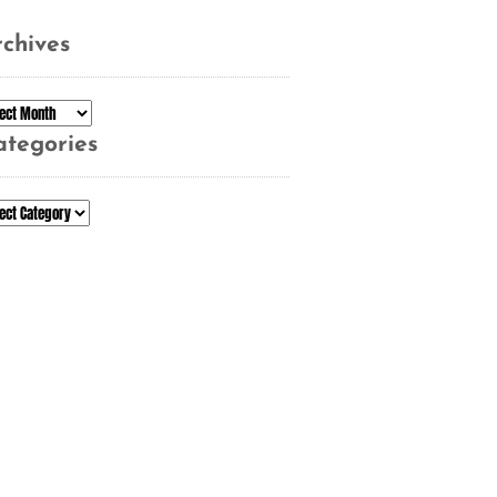
chives
chives
ategories
tegories