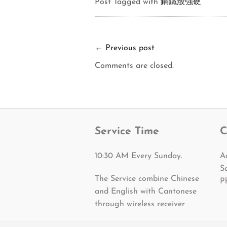
Post Tagged with
鋼鐵般強硬
←
Previous post
Comments are closed.
Service Time
C
10:30 AM Every Sunday.
A
S
The Service combine Chinese
P
and English with Cantonese
through wireless receiver