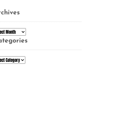
chives
chives
ategories
tegories