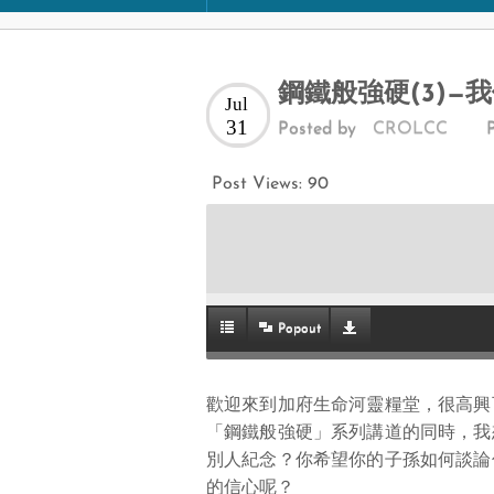
鋼鐵般強硬(3)—
Jul
31
Posted by
CROLCC
Post Views:
90
Popout
歡迎來到加府生命河靈糧堂，很高興
「鋼鐵般強硬」系列講道的同時，我
別人紀念？你希望你的子孫如何談論
的信心呢？