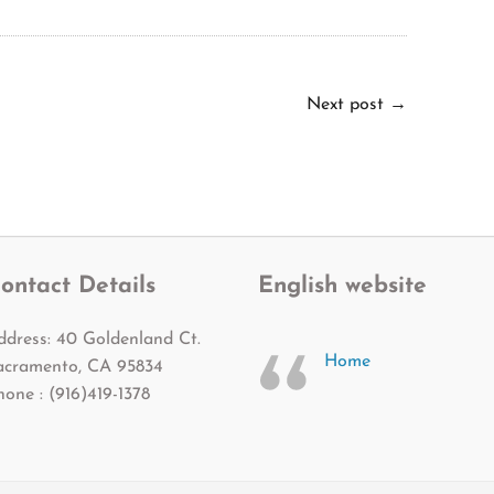
Next post
→
ontact Details
English website
ddress: 40 Goldenland Ct.
Home
acramento, CA 95834
hone : (916)419-1378