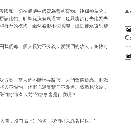
Ar
帝國和一切在聖殿中假冒為善的事物。祂稱神為父，
原諒他們。耶穌從沒有寫過書，也只能步行去他要去
和行為的模式，雖然看似不切實際，但是卻永遠改變
Ar
C
召我們每一個人反對不公義，愛我們的敵人，並轉向
Ca
決方案。當人們不斷玩弄辭藻，人們會選邊靠。惻隱
些人不懼怕，他們充滿智慧但不憂慮。情勢越險峻，
們的“很久以前”的故事會是什麼呢？
下人間，沒有賜下別的名，我們可以靠著得救。”