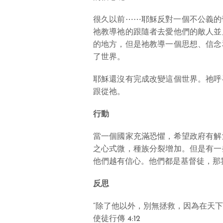
很久以前⋯⋯耶穌反對一個不公義的
祂教導祂的跟隨者去愛他們的敵人並
的地方，但是祂教導一個思想、信念
了世界。
耶穌還沒有完成改變這個世界。祂呼
跟從祂。
行動
當一個國家充滿恐懼，希望政府有解
之心式微，種族分裂增加。但是有一
他們越有信心。他們都是基督徒，那我
反思
“除了他以外，別無拯救，因為在天
使徒行傳 4:12