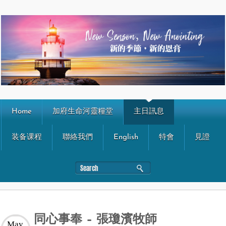
Home
加府生命河靈糧堂
主日訊息
装备课程
聯絡我們
English
特會
見證
同心事奉 – 張瓊濱牧師
May