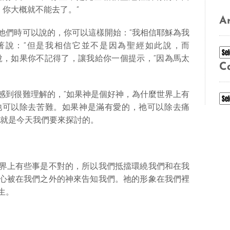
，你大概就不能去了。”
Ar
他們時可以說的，你可以這樣開始：“我相信耶穌為我
著說：“但是我相信它並不是因為聖經如此說，而
Ar
說，如果你不記得了，讓我給你一個提示，“因為馬太
C
感到很難理解的，“如果神是個好神，為什麼世界上有
Ca
祂可以除去苦難。如果神是滿有愛的，祂可以除去痛
個就是今天我們要來探討的。
界上有些事是不對的，所以我們抵擋環繞我們和在我
心被在我們之外的神來告知我們。祂的形象在我們裡
生。