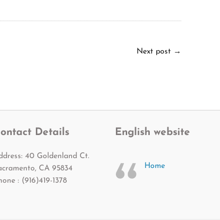
Next post
→
ontact Details
English website
ddress: 40 Goldenland Ct.
Home
acramento, CA 95834
hone : (916)419-1378