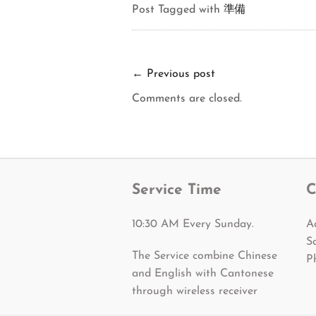
Post Tagged with
準備
←
Previous post
Comments are closed.
Service Time
C
10:30 AM Every Sunday.
A
S
The Service combine Chinese
P
and English with Cantonese
through wireless receiver