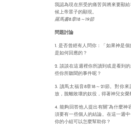
我認為現在所受的痛苦與將來要顯給
候上帝眾子的顯現。
羅馬書8章18～19節
問題討論
1. 是否曾經有人問你：「如果神
是如何回應的？
2. 談談在這週裡你所讀到或是看
些你所聽聞的事件呢？
3. 讀馬太福音8章18～21節。
放，脫離敗壞的奴役，得著神兒女榮
4. 能夠回答他人提出有關“為什麼
須要有一些個人的結論。在這一週中
你的小組可以怎麼幫助你？