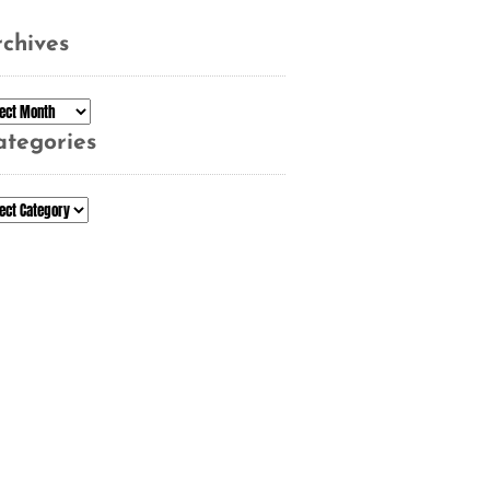
chives
chives
ategories
tegories