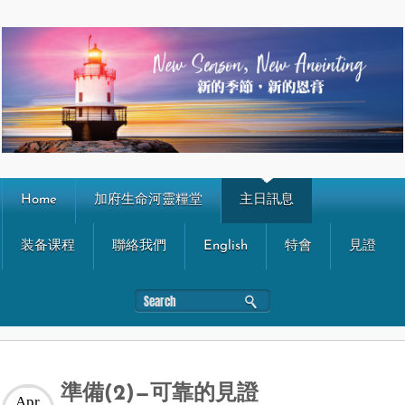
Home
加府生命河靈糧堂
主日訊息
装备课程
聯絡我們
English
特會
見證
準備(2)—可靠的見證
Apr