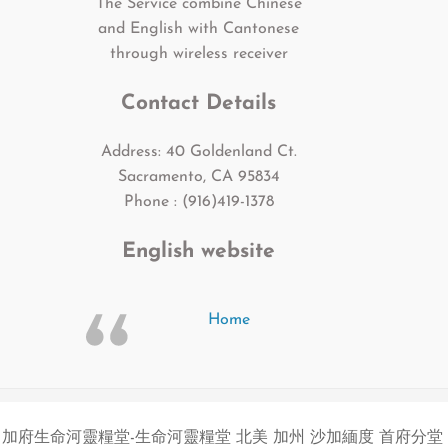
The Service combine Chinese
and English with Cantonese
through wireless receiver
Contact Details
Address: 40 Goldenland Ct.
Sacramento, CA 95834
Phone : (916)419-1378
English website
Home
加府生命河靈糧堂-生命河靈糧堂 北美 加州 沙加緬度 首府分堂