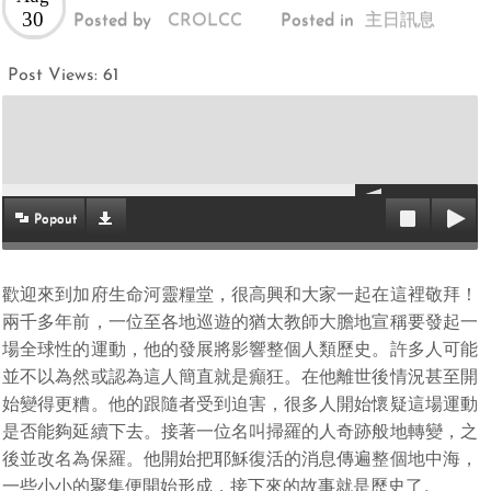
30
Posted by
CROLCC
Posted in
主日訊息
Post Views:
61
Popout
歡迎來到加府生命河靈糧堂，很高興和大家一起在這裡敬拜！
兩千多年前，一位至各地巡遊的猶太教師大膽地宣稱要發起一
場全球性的運動，他的發展將影響整個人類歷史。許多人可能
並不以為然或認為這人簡直就是癲狂。在他離世後情況甚至開
始變得更糟。他的跟隨者受到迫害，很多人開始懷疑這場運動
是否能夠延續下去。接著一位名叫掃羅的人奇跡般地轉變，之
後並改名為保羅。他開始把耶穌復活的消息傳遍整個地中海，
一些小小的聚集便開始形成，接下來的故事就是歷史了。