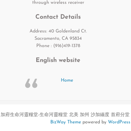
through wireless receiver
Contact Details
Address: 40 Goldenland Ct.
Sacramento, CA 95834
Phone : (916)419-1378
English website
Home
加府生命河靈糧堂-生命河靈糧堂 北美 加州 沙加緬度 首府分堂
BizWay Theme
powered by
WordPress