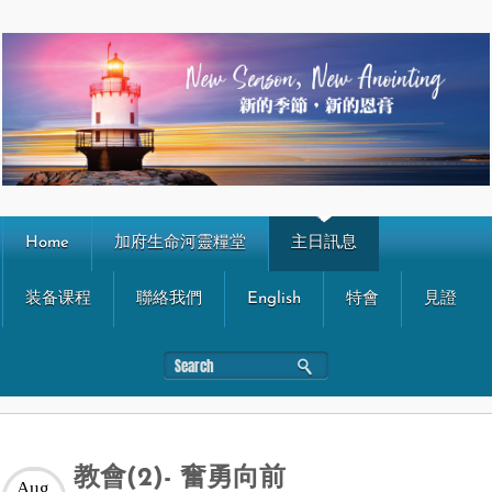
Home
加府生命河靈糧堂
主日訊息
装备课程
聯絡我們
English
特會
見證
教會(2)- 奮勇向前
Aug