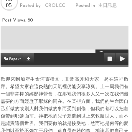
05
Posted by
CROLCC
Posted in
主日訊息
Post Views:
80
Popout
歡迎來到加府生命河靈糧堂，非常高興和大家一起在這裡敬
拜。希望大家在這炎熱的天氣裡仍能安享涼爽。上一周我們有
一個非常棒的經歷神營會，在那裡我們很多人又一次在我們最
需要的方面經歷了耶穌的同在。在某些方面，我們的生命因自
己所做的或別人對我們做的事而受到創傷，但我們都可以把創
傷帶到耶穌面前。神把祂的兒子差遣到世上來救贖世人，而不
是譴責這個世界。我們要做的就是接受祂，然而祂是何等的愛
我們以至於不強加于我們。這真是奇妙的事，祂讓我們自己來