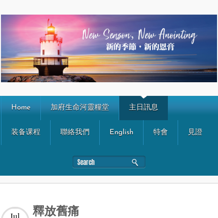
Home
加府生命河靈糧堂
主日訊息
装备课程
聯絡我們
English
特會
見證
釋放舊痛
Jul