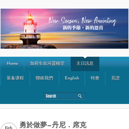
Home
加府生命河靈糧堂
主日訊息
装备课程
聯絡我們
English
特會
見證
勇於做夢—丹尼．席克
Feb