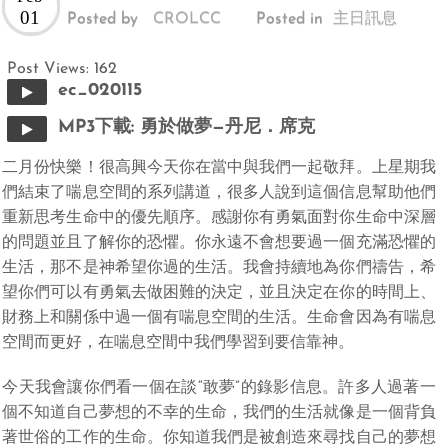
01
Posted by
CROLCC
Posted in
主日訊息
Post Views:
162
ec_020115
MP3下載: 勇於做夢—丹尼．席克
二月份快樂！很高興今天你在當中與我們一起敬拜。上星期我
們結束了喘息空間的系列講道，很多人說到這個信息幫助他們
重新思考生命中的優先順序。感謝你有勇氣面對你生命中深層
的問題並且了解你的恐懼。你永遠不會想要過一個充滿恐懼的
生活，那不是神希望你過的生活。我會持續地為你們禱告，希
望你們可以有勇氣去做困難的決定，並且決定在你的時間上、
財務上和關係中過一個有喘息空間的生活。生命會因為有喘息
空間而更好，在喘息空間中我們學習到要信靠神。
今天我會讓你們看一個在談“敢夢”的錄影信息。許多人過著一
個不知道自己夢想的不幸的生命，我們的生活就像是一個背負
著世俗的工作的生命。你知道我們是被創造來尋找自己的夢想