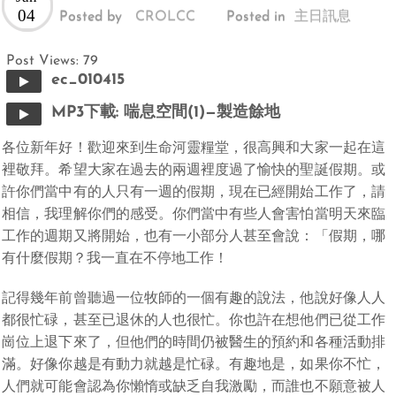
04
Posted by
CROLCC
Posted in
主日訊息
Post Views:
79
ec_010415
MP3下載: 喘息空間(1)—製造餘地
各位新年好！歡迎來到生命河靈糧堂，很高興和大家一起在這
裡敬拜。希望大家在過去的兩週裡度過了愉快的聖誕假期。或
許你們當中有的人只有一週的假期，現在已經開始工作了，請
相信，我理解你們的感受。你們當中有些人會害怕當明天來臨
工作的週期又將開始，也有一小部分人甚至會說：「假期，哪
有什麼假期？我一直在不停地工作！
記得幾年前曾聽過一位牧師的一個有趣的說法，他說好像人人
都很忙碌，甚至已退休的人也很忙。你也許在想他們已從工作
崗位上退下來了，但他們的時間仍被醫生的預約和各種活動排
滿。好像你越是有動力就越是忙碌。有趣地是，如果你不忙，
人們就可能會認為你懶惰或缺乏自我激勵，而誰也不願意被人