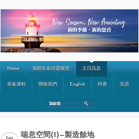
Home
加府生命河靈糧堂
主日訊息
装备课程
聯絡我們
English
特會
見證
喘息空間(1)—製造餘地
Jan