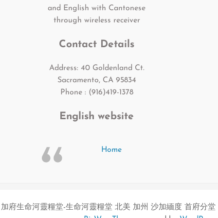
and English with Cantonese
through wireless receiver
Contact Details
Address: 40 Goldenland Ct.
Sacramento, CA 95834
Phone : (916)419-1378
English website
Home
加府生命河靈糧堂-生命河靈糧堂 北美 加州 沙加緬度 首府分堂