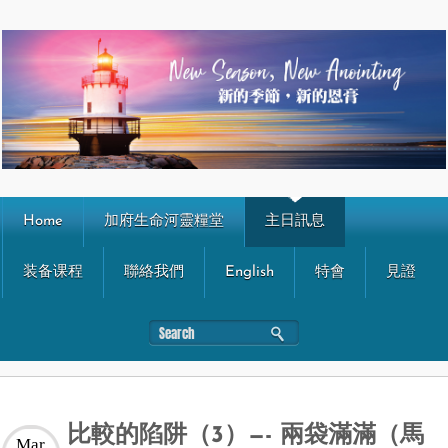
Home
加府生命河靈糧堂
主日訊息
装备课程
聯絡我們
English
特會
見證
比較的陷阱（3）—- 兩袋滿滿（馬
Mar