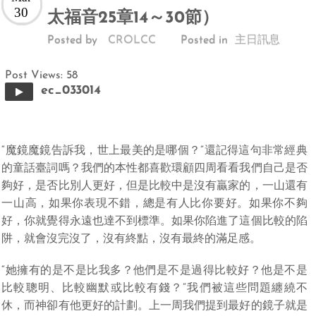
30
太福音25章14～30節）
Posted by
CROLCC
Posted in
主日訊息
Post Views:
58
ec_033014
“魔鏡魔鏡告訴我，世上最美的是哪個？”還記得這句非常經典
的童話臺詞嗎？我們的本性都喜歡環顧四周看看我們自己是否
夠好，是否比別人更好，但是比較中是沒有贏家的，一山還有
一山高，如果你表現不錯，總是有人比你要好。如果你不夠
好，你就覺得永遠也達不到標準。如果你陷進了這個比較的陷
阱，就會沒完沒了，沒有終點，沒有最終的滿足感。
“她擁有的是不是比我多？他們是不是過得比較好？他是不是
比較聰明、比較幽默或比較有錢？”我們被這些問題纏繞不
休，而神卻有他更好的計劃。上一周我們提到最好的鏡子就是