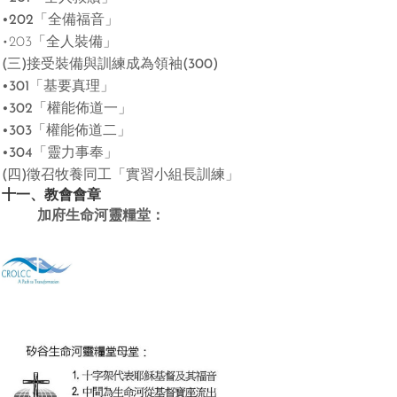
•202「
全備福音
」
•203「
全人
裝
備
」
(三)接
受
裝
備與訓
練
成為
領袖(300)
•301「
基要真理
」
•302「
權能佈道一
」
•303「
權能佈道二
」
•304「
靈力事
奉」
(四)徵召
牧
養
同
工「
實
習小
組
長
訓
練」
十一、教會會
章
加府生命河靈糧堂：