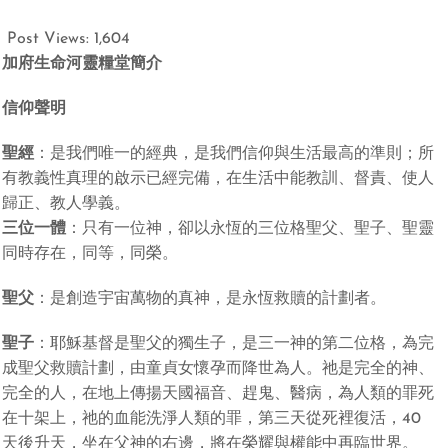
Post Views:
1,604
加府生命河靈糧堂簡介
信仰聲明
聖經
：是我們唯一的經典，是我們信仰與生活最高的準則；所
有教義性真理的啟示已經完備，在生活中能教訓、督責、使人
歸正、教人學義。
三位一體
：只有一位神，卻以永恆的三位格聖父、聖子、聖靈
同時存在，同等，同榮。
聖父
：是創造宇宙萬物的真神，是永恆救贖的計劃者。
聖子
：耶穌基督是聖父的獨生子，是三一神的第二位格，為完
成聖父救贖計劃，由童貞女懷孕而降世為人。祂是完全的神、
完全的人，在地上傳揚天國福音、趕鬼、醫病，為人類的罪死
在十架上，祂的血能洗淨人類的罪，第三天從死裡復活，40
天後升天，坐在父神的右邊，將在榮耀與權能中再臨世界。