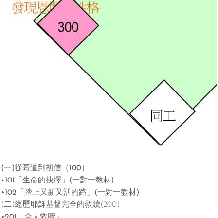
(一)從
慕
道到
初
信
（
100）
•
101「
生命的
抉擇」(一
對
一教
材
)
•102「踏
上
又新又
活的
路」(一
對
一教
材
)
(二)經
歷
耶穌基督完全的救贖(200)
•201「
全人救贖
」