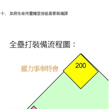
十、
加府生命河靈糧堂信徒基要
裝
備
課