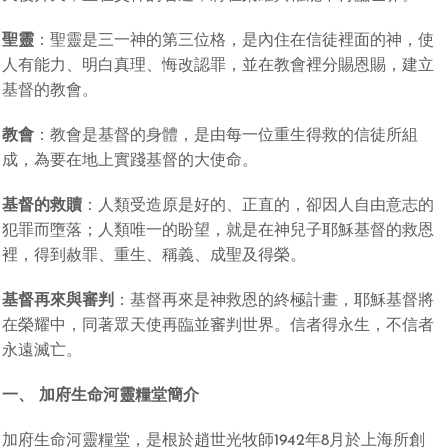
聖靈
：聖靈是三一神的第三位格，是內住在信徒裡面的神，使
人有能力、明白真理、悔改認罪，並在教會裡分賜恩賜，建立
基督的教會。
教會
：教會是基督的身體，是由每一位重生得救的信徒所組
成，為要在地上實踐基督的大使命。
基督的救贖
：人類受造原是好的、正直的，卻因人自由意志的
犯罪而墮落；人類唯一的盼望，就是在神兒子耶穌基督的救恩
裡，得到赦罪、重生、稱義、成聖及得榮。
基督再來與審判
：基督再來是神救恩的終極計畫，耶穌基督將
在榮耀中，同著眾天使再臨並審判世界。信者得永生，不信者
永遠滅亡。
一、 加府生命河靈糧堂簡介
加府生命河靈糧堂，是根於趙世光牧師1942年8月於上海所創