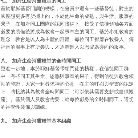
七、 加府生命河靈糧堂的同工
基於耶穌基督門訓的榜樣，在會員中還有一些基督徒，對主的
國度想更多有所擺上的，本於他生命的成熟，與生活、服事的
果子，在加府同工團隊的認同接納下，接受了信徒領袖各方面
必要的裝備後將成為教會一起事奉主的同工。基於小組教會的
理念，教會是以人為主體的群體，每位同工都應在牧養人、傳
福音的服事上有所參與，才逐漸進入以恩賜為導向的服事。
八、 加府生命河靈糧堂的全時間同工
更進一步地，本於耶穌基督帶領門徒的榜樣，在信徒同工群
中，有些同工其生命、恩賜與事奉的果子，得到信徒與教會領
袖的印證，大家一起尋求神的心意，在主的呼召與聖靈的認定
下，將接納其為教會全時間同工（可以依其需要支薪或自織帳
篷）。基於個人及教會需要，給每位獻身的全時間同工，適切
的神學性裝備與訓練。
九
、 加府生命河靈糧堂基本組織