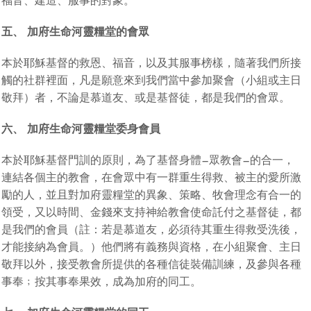
福音、建造、服事的對象。
五、 加府生命河靈糧堂的會眾
本於耶穌基督的救恩、福音，以及其服事榜樣，隨著我們所接
觸的社群裡面，凡是願意來到我們當中參加聚會（小組或主日
敬拜）者，不論是慕道友、或是基督徒，都是我們的會眾。
六、 加府生命河靈糧堂委身會員
本於耶穌基督門訓的原則，為了基督身體—眾教會—的合一，
連結各個主的教會，在會眾中有一群重生得救、被主的愛所激
勵的人，並且對加府靈糧堂的異象、策略、牧會理念有合一的
領受，又以時間、金錢來支持神給教會使命託付之基督徒，都
是我們的會員（註：若是慕道友，必須待其重生得救受洗後，
才能接納為會員。）他們將有義務與資格，在小組聚會、主日
敬拜以外，接受教會所提供的各種信徒裝備訓練，及參與各種
事奉﹔按其事奉果效，成為加府的同工。