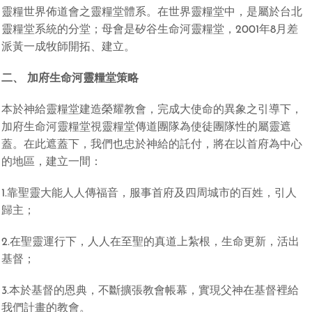
靈糧世界佈道會之靈糧堂體系。在世界靈糧堂中，是屬於台北
靈糧堂系統的分堂；母會是矽谷生命河靈糧堂，2001年8月差
派黃一成牧師開拓、建立。
二、 加府生命河靈糧堂策略
本於神給靈糧堂建造榮耀教會，完成大使命的異象之引導下，
加府生命河靈糧堂視靈糧堂傳道團隊為使徒團隊性的屬靈遮
蓋。在此遮蓋下，我們也忠於神給的託付，將在以首府為中心
的地區，建立一間：
1.靠聖靈大能人人傳福音，服事首府及四周城市的百姓，引人
歸主；
2.在聖靈運行下，人人在至聖的真道上紮根，生命更新，活出
基督；
3.本於基督的恩典，不斷擴張教會帳幕，實現父神在基督裡給
我們計畫的教會。