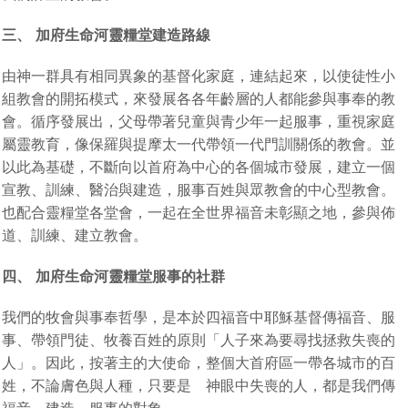
三、 加府生命河靈糧堂建造路線
由神一群具有相同異象的基督化家庭，連結起來，以使徒性小
組教會的開拓模式，來發展各各年齡層的人都能參與事奉的教
會。循序發展出，父母帶著兒童與青少年一起服事，重視家庭
屬靈教育，像保羅與提摩太一代帶領一代門訓關係的教會。並
以此為基礎，不斷向以首府為中心的各個城市發展，建立一個
宣教、訓練、醫治與建造，服事百姓與眾教會的中心型教會。
也配合靈糧堂各堂會，一起在全世界福音未彰顯之地，參與佈
道、訓練、建立教會。
四、 加府生命河靈糧堂服事的社群
我們的牧會與事奉哲學，是本於四福音中耶穌基督傳福音、服
事、帶領門徒、牧養百姓的原則「人子來為要尋找拯救失喪的
人」。因此，按著主的大使命，整個大首府區一帶各城市的百
姓，不論膚色與人種，只要是 神眼中失喪的人，都是我們傳